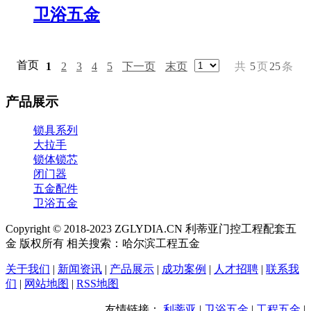
卫浴五金
首页
1
2
3
4
5
下一页
末页
共
5
页
25
条
产品展示
锁具系列
大拉手
锁体锁芯
闭门器
五金配件
卫浴五金
Copyright © 2018-2023 ZGLYDIA.CN 利蒂亚门控工程配套五
金 版权所有 相关搜索：哈尔滨工程五金
关于我们
|
新闻资讯
|
产品展示
|
成功案例
|
人才招聘
|
联系我
们
|
网站地图
|
RSS地图
友情链接：
利蒂亚
|
卫浴五金
|
工程五金
|